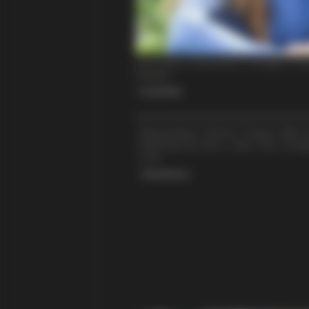
BUZZ DAY
60 Years After Elvis' Mother Died
Family Knew Something Was Wro