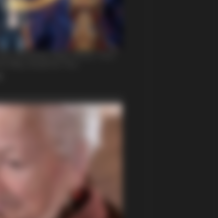
res — Kitten's Reaction Shocked