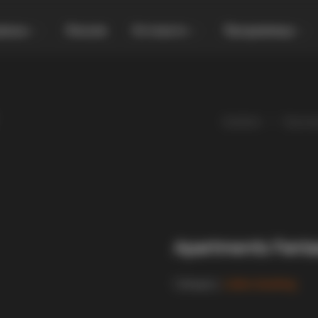
увања
Локали
Останато
Продавница
Gladiator
Произв
Apartments Fant
Category:
Listeo booking