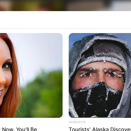
HABERION
t Now. You'll Be
Tourists' Alaska Discove