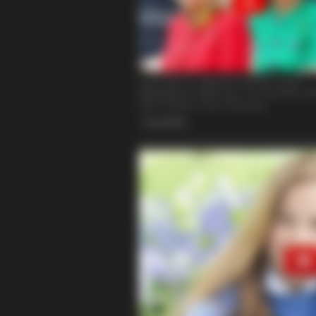
BUZZ DAY
300-Year-Old Tree Cut Open—Wha
Stunned Him!