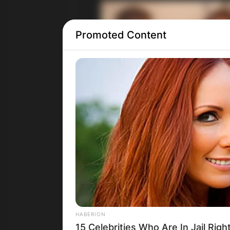
Promoted Content
HABERION
15 Celebrities Who Are In Jail Righ