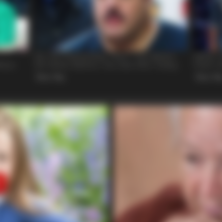
RADAR MEDIA
t He Found Inside
Owner Made Shadow Figu
Millions