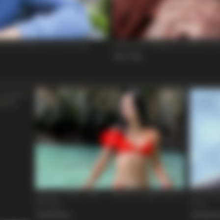
BUZZ DAY
BUZZ 
Viewers Had To Look Away When This
Do 
ng
Happened On Live Tv
Dow