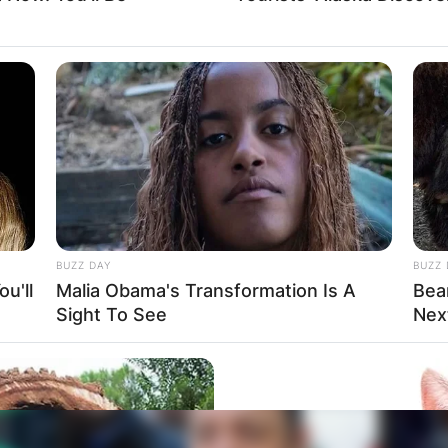
BUZZ DAY
BUZZ 
u'll
Malia Obama's Transformation Is A
Bea
Sight To See
Nex