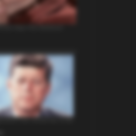
DAY
You Remember Him? You Better Sit
n Before You See Him Today