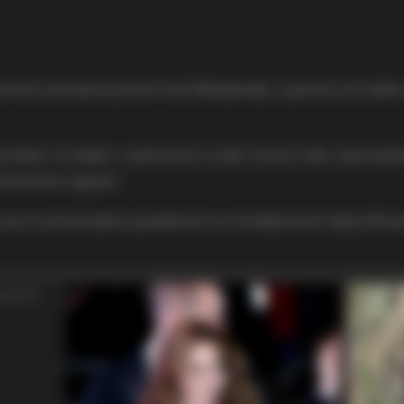
тички центар во југоисточна Македонија, а доколку ви треба 
нтарот на градот, а располага со две спални соби, една дне
бесплатен паркинг.
да ги контактирате домаќините на телефонскиот број 078 420