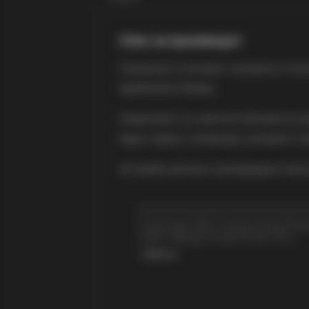
Опис на производот
Струмица е културен, трговски и поли
Apartments Fantasy.
Апартманот се наоѓа во близина на це
бања, тераса, телевизор, интернет и 
За повеќе детали и резервации може 