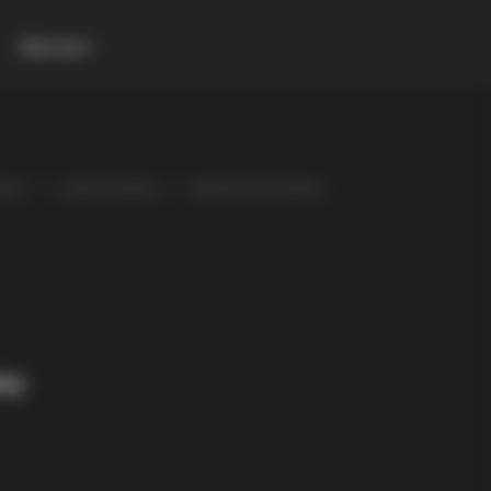
Контакт
оди
Listeo booking
Apartments Fantasy
asy