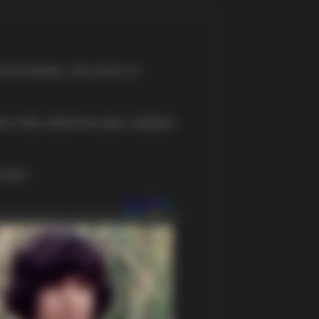
сместување, тука за вас се
вна соба, опремена кујна, модерна
 810.