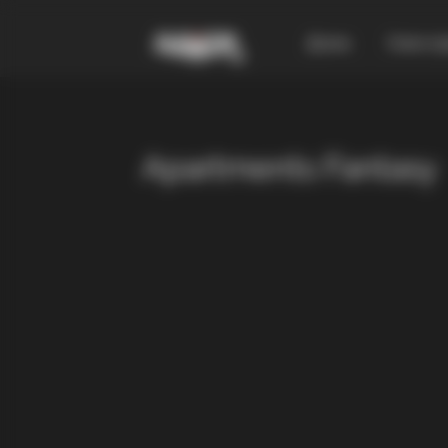
Дома
Смест
Apartments Fantasy